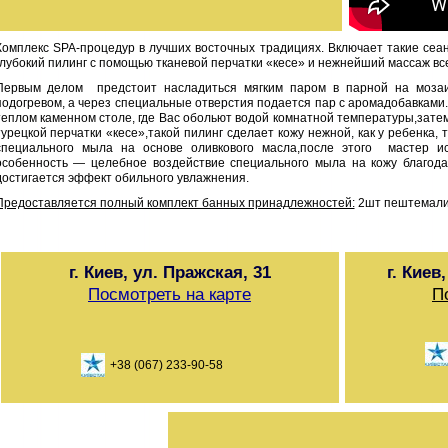
Комплекс SPA-процедур в лучших восточных традициях. Включает такие сеан
глубокий пилинг с помощью тканевой перчатки «кесе» и нежнейший массаж все
Первым делом предстоит насладиться мягким паром в парной на мозаи
подогревом, а через специальные отверстия подается пар с аромадобавками
теплом каменном столе, где Вас обольют водой комнатной температуры,зат
турецкой перчатки «кесе»,такой пилинг сделает кожу нежной, как у ребенка,
специального мыла на основе оливкового масла,после этого мастер и
особенность — целебное воздействие специального мыла на кожу благод
достигается эффект обильного увлажнения.
Предоставляется полный комплект банных принадлежностей:
2шт пештемали 
г. Киев, ул. Пражская, 31
г. Киев
Посмотреть на карте
П
+38 (067) 233-90-58