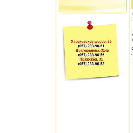
Харьковское шосcе, 56
(067) 233-90-61
Драгоманова, 31-Б
(067) 233-90-56
Пражская, 31
(067) 233-90-58