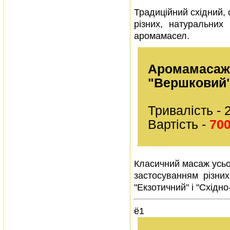
Традиційний східний, 
різних, натуральних
аромамасел.
Аромамасаж
"Вершковий
Тривалість - 
Вартість -
700
Класичний масаж усьог
застосуванням різних,
"Екзотичний" і "Східн
ё1