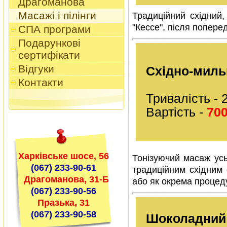
Драгоманова
Масажі і пілінги
Традиційний східний,
"Кессе", після попере
СПА програми
Подарункові
сертифікати
Відгуки
Східно-миль
Контакти
Тривалість - 
Вартість -
700
Харківське шосе, 56
Тонізуючий масаж усь
(067) 233-90-61
традиційним східним с
Драгоманова, 31-Б
або як окрема процед
(067) 233-90-56
Празька, 31
(067) 233-90-58
Шоколадний