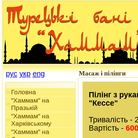
рус
укр
eng
Масаж і пілінги
Головна
Пілінг з рук
"Хаммам" на
"Кессе"
Празькій
"Хаммам" на
Тривалість - 
Харківському
Вартість -
600
"Хаммам" на