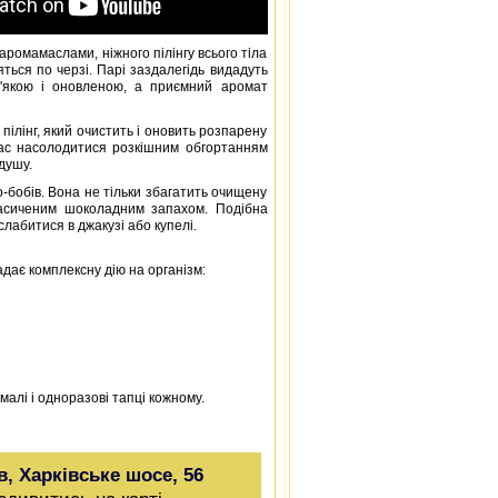
аромамаслами, ніжного пілінгу всього тіла
ься по черзі. Парі заздалегідь видадуть
м'якою і оновленою, а приємний аромат
 пілінг, який очистить і оновить розпарену
 час насолодитися розкішним обгортанням
душу.
-бобів. Вона не тільки збагатить очищену
насиченим шоколадним запахом. Подібна
лабитися в джакузі або купелі.
дає комплексну дію на організм:
алі і одноразові тапці кожному.
в, Харківське шосе, 56