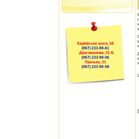
Харківське шосе, 56
(067) 233-90-61
Драгоманова, 31-Б
(067) 233-90-56
Празька, 31
(067) 233-90-58