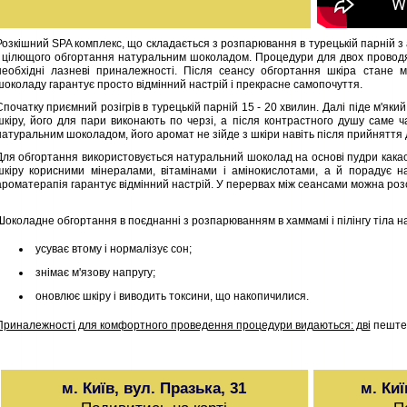
Розкішний SPA комплекс, що складається з розпарювання в турецькій парній з 
і цілющого обгортання натуральним шоколадом. Процедури для двох проводят
необхідні лазневі приналежності. Після сеансу обгортання шкіра стане 
шоколаду гарантує просто відмінний настрій і прекрасне самопочуття.
Спочатку приємний розігрів в турецькій парній 15 - 20 хвилин. Далі піде м'який
шкіру, його для пари виконають по черзі, а після контрастного душу саме
натуральним шоколадом, його аромат не зійде з шкіри навіть після прийняття 
Для обгортання використовується натуральний шоколад на основі пудри какао
шкіру корисними мінералами, вітамінами і амінокислотами, а й порадує 
ароматерапія гарантує відмінний настрій.
У перервах між сеансами можна розс
Шоколадне обгортання в поєднанні з розпарюванням в хаммамі і пілінгу тіла на
усуває втому і нормалізує сон;
знімає м'язову напругу;
оновлює шкіру і виводить токсини, що накопичилися.
Приналежності для комфортного проведення процедури видаються: дві
пештем
м. Київ, вул. Празька, 31
м. Киї