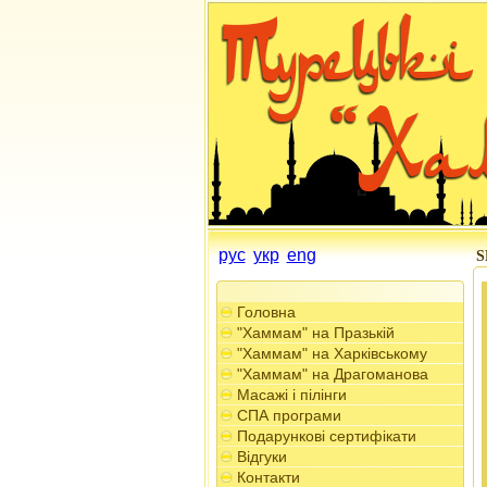
рус
укр
eng
S
Головна
"Хаммам" на Празькій
"Хаммам" на Харківському
"Хаммам" на Драгоманова
Масажі і пілінги
СПА програми
Подарункові сертифікати
Відгуки
Контакти